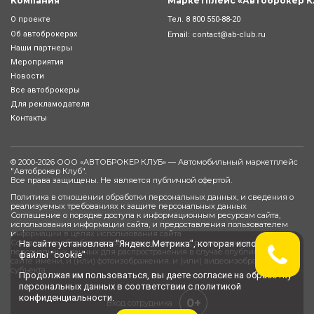
Компания
Маркетплейс «Автоброкер К
Тел.
8 800 550-88-20
О проекте
Об автоброкерах
Email:
contact@ab-club.ru
Наши партнеры
Мероприятия
Новости
Все автоброкеры
Для рекламодателя
Контакты
© 2000-2026 ООО «АВТОБРОКЕР КЛУБ» — Автомобильный маркетплейс
"
Автоброкер Клуб
".
Все права защищены. Не является публичной офертой.
Политика в отношении обработки персональных данных, и сведения о
реализуемых требованиях к защите персональных данных
Соглашение о порядке доступа к информационным ресурсам сайта,
использования информации сайта, и предоставления пользователем
информации в целях использования сайта
Согласие на обработку персональных данных, разрешенных субъектом
На сайте установлена "Яндекс.Метрика", которая использует
персональных данных для распространения в случае опубликования на
файлы "cookie"
сайте имени, и (или) фотоизображения, и (или) видеоизображения
субъекта
Продолжая им пользоваться, вы даете
согласие
на обработку
персональных данных в соответствии с
политикой
конфиденциальности
.
0+
Вход сотрудника