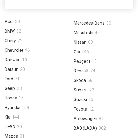
Audi
20
Mercedes-Benz
30
BMW
32
Mitsubishi
46
Chery
22
Nissan
63
Chevrolet
96
Opel
46
Daewoo
10
Peugeot
15
Datsun
20
Renault
74
Ford
71
Skoda
56
Geely
23
Subaru
22
Honda
16
Suzuki
15
Hyundai
109
Toyota
121
Kia
144
Volkswagen
81
LIFAN
20
ВАЗ (LADA)
382
Mazda
31