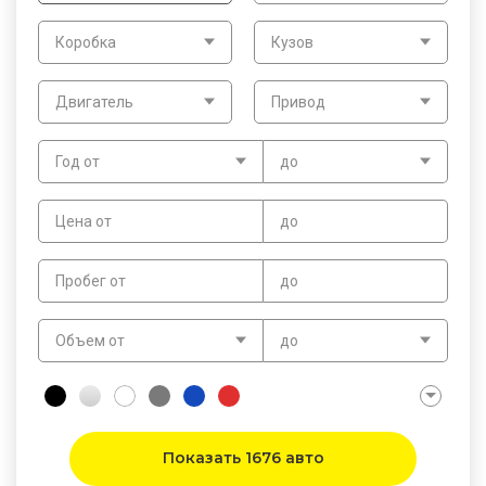
Коробка
Кузов
Двигатель
Привод
Год от
до
Цена от
до
Пробег от
до
Объем от
до
Показать 1676 авто