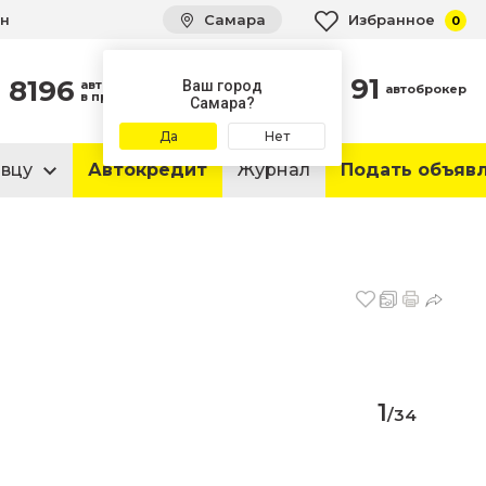
ин
Самара
Избранное
0
91
8196
автомобилей
Ваш город
автоброкер
в продаже
Самара?
Да
Нет
авцу
Автокредит
Журнал
Подать объяв
1
/
34