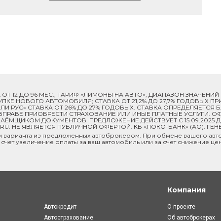
ОК ОТ 12 ДО 96 МЕС., ТАРИФ «ЛИМОНЫ НА АВТО», ДИАПАЗОН ЗНАЧЕНИ
 ПОКУПКЕ НОВОГО АВТОМОБИЛЯ; СТАВКА ОТ 21,2% ДО 27,7% ГОДОВЫХ 
И РУС» СТАВКА ОТ 26% ДО 27% ГОДОВЫХ. СТАВКА ОПРЕДЕЛЯЕТСЯ
ПРАВЕ ПРИОБРЕСТИ СТРАХОВАНИЕ ИЛИ ИНЫЕ ПЛАТНЫЕ УСЛУГИ. ОФ
ЁМЩИКОМ ДОКУМЕНТОВ. ПРЕДЛОЖЕНИЕ ДЕЙСТВУЕТ С 15.09.2025 
U. НЕ ЯВЛЯЕТСЯ ПУБЛИЧНОЙ ОФЕРТОЙ. КБ «ЛОКО-БАНК» (АО). ГЕН
м варианта из предложенных автоброкером. При обмене вашего авто
 счет увеличение оплаты за ваш автомобиль или за счет снижение це
Компания
Автокредит
О проекте
Автострахование
Об автоброкерах