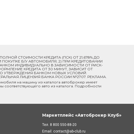
Й ПОЛНОЙ СТОИМОСТИ КРЕДИТА (ПСК) ОТ 21,678% ДО
ПРИ ПОКУПКЕ Б/У АВТОМОБИЛЯ; 2) ПРИ КРЕДИТОВАНИИ
 БАНКОМ ИНДИВИДУАЛЬНО В ЗАВИСИМОСТИ ОТ РИСК-
ОРМЛЕНИЕ КРЕДИТА ОТ 30 МИНУТ, ЗАВИСИТ ОТ
ДО УТВЕРЖДЕНИЯ БАНКОМ НОВЫХ УСЛОВИЙ.
ЕРАЛЬНАЯ ЛИЦЕНЗИЯ БАНКА РОССИИ №2707. РЕКЛАМА.
мобиля на машину из каталога автоброкер имеет
ны соответствующего авто из каталога. Подробности
Маркетплейс «Автоброкер Клуб»
Тел.
8 800 550-88-20
Email:
contact@ab-club.ru