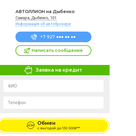
АВТОЛЛИОН на Дыбенко
Самара, Дыбенко, 101
Информация об автоброкере
+7 927 ●●● ●● ●●
Написать сообщение
Заявка на кредит
ФИО
Телефон
Я подтверждаю свое согласие на обработку и
хранение персональных данных в соответствии с
Обмен
условиями
Политики обработки персональных
данных
с выгодой до
130 000₽**