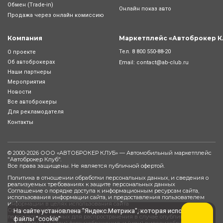
Обмен (Trade-in)
Онлайн показ авто
Продажа через онлайн комиссию
Компания
Маркетплейс «Автоброкер К
Тел.
8 800 550-88-20
О проекте
Об автоброкерах
Email:
contact@ab-club.ru
Наши партнеры
Мероприятия
Новости
Все автоброкеры
Для рекламодателя
Контакты
© 2000-2026 ООО «АВТОБРОКЕР КЛУБ» — Автомобильный маркетплейс
"
Автоброкер Клуб
".
Все права защищены. Не является публичной офертой.
Политика в отношении обработки персональных данных, и сведения о
реализуемых требованиях к защите персональных данных
Соглашение о порядке доступа к информационным ресурсам сайта,
использования информации сайта, и предоставления пользователем
информации в целях использования сайта
Согласие на обработку персональных данных, разрешенных субъектом
На сайте установлена "Яндекс.Метрика", которая использует
персональных данных для распространения в случае опубликования на
файлы "cookie"