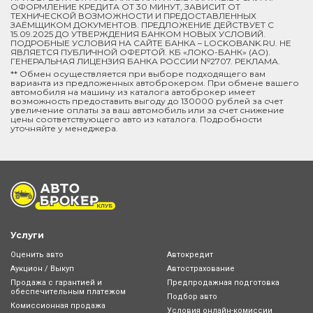
ОФОРМЛЕНИЕ КРЕДИТА ОТ 30 МИНУТ, ЗАВИСИТ ОТ
ТЕХНИЧЕСКОЙ ВОЗМОЖНОСТИ И ПРЕДОСТАВЛЕННЫХ
ЗАЁМЩИКОМ ДОКУМЕНТОВ. ПРЕДЛОЖЕНИЕ ДЕЙСТВУЕТ С
15.09.2025 ДО УТВЕРЖДЕНИЯ БАНКОМ НОВЫХ УСЛОВИЙ.
ПОДРОБНЫЕ УСЛОВИЯ НА САЙТЕ БАНКА – LOCKOBANK.RU. НЕ
ЯВЛЯЕТСЯ ПУБЛИЧНОЙ ОФЕРТОЙ. КБ «ЛОКО-БАНК» (АО).
ГЕНЕРАЛЬНАЯ ЛИЦЕНЗИЯ БАНКА РОССИИ №2707. РЕКЛАМА.
** Обмен осуществляется при выборе подходящего вам
варианта из предложенных автоброкером. При обмене вашего
автомобиля на машину из каталога автоброкер имеет
возможность предоставить выгоду до 130000 рублей за счет
увеличение оплаты за ваш автомобиль или за счет снижение
цены соответствующего авто из каталога. Подробности
уточняйте у менеджера.
Услуги
Оценить авто
Автокредит
Аукцион / Выкуп
Автострахование
Продажа с гарантией и
Предпродажная подготовка
обеспечительным платежом
Подбор авто
Комиссионная продажа
Условия онлайн-комиcсии