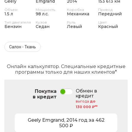
Geely
Emgrand
2014
153 613 км
Объем
Мощность
Коробка
Привод
1.5 л
98 л.с.
Механика
Передний
Тип двигателя
Кузов
Руль
Цвет
Бензин
Седан
Левый
Красный
Салон - Ткань
Онлайн калькулятор. Специальные кредитные
программы только для наших клиентов*
Обмен в
Покупка
кредит
в кредит
выгода
до
130 000 ₽**
Geely
Emgrand
,
2014
год за
462
500
₽