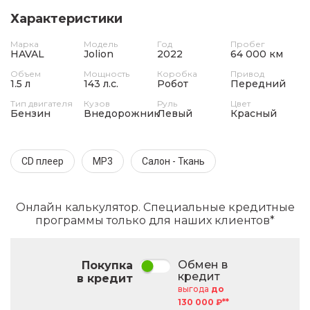
Характеристики
Марка
Модель
Год
Пробег
HAVAL
Jolion
2022
64 000 км
Объем
Мощность
Коробка
Привод
1.5 л
143 л.с.
Робот
Передний
Тип двигателя
Кузов
Руль
Цвет
Бензин
Внедорожник
Левый
Красный
CD плеер
MP3
Салон - Ткань
Онлайн калькулятор. Специальные кредитные
программы только для наших клиентов*
Обмен в
Покупка
кредит
в кредит
выгода
до
130 000 ₽**