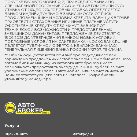
ПОКУПКЕ Б/У АВТОМОБИЛЯ; 2) ПРИ КРЕДИТОВАНИИ ПО
СПЕЦИАЛЬНОЙ ПРОГРАММЕ C АО «ЧЕРИ АВТОМОБИЛИ РУС»
СТАВКА ОТ 26% ДО 27% ГОДОВЫХ. СТАВКА ОПРЕДЕЛЯЕТСЯ
БАНКОМ ИНДИВИДУАЛЬНО В ЗАВИСИМОСТИ ОТ РИСК-
ПРОФИЛЯ ЗАЁМЩИКА И УСЛОВИЙ КРЕДИТА. ЗАЁМЩИК ВПРАВЕ
ПРИОБРЕСТИ СТРАХОВАНИЕ ИЛИ ИНЫЕ ПЛАТНЫЕ УСЛУГИ.
ОФОРМЛЕНИЕ КРЕДИТА ОТ 30 МИНУТ, ЗАВИСИТ ОТ
ТЕХНИЧЕСКОЙ ВОЗМОЖНОСТИ И ПРЕДОСТАВЛЕННЫХ
ЗАЁМЩИКОМ ДОКУМЕНТОВ. ПРЕДЛОЖЕНИЕ ДЕЙСТВУЕТ С
15.09.2025 ДО УТВЕРЖДЕНИЯ БАНКОМ НОВЫХ УСЛОВИЙ.
ПОДРОБНЫЕ УСЛОВИЯ НА САЙТЕ БАНКА – LOCKOBANK.RU. НЕ
ЯВЛЯЕТСЯ ПУБЛИЧНОЙ ОФЕРТОЙ. КБ «ЛОКО-БАНК» (АО).
ГЕНЕРАЛЬНАЯ ЛИЦЕНЗИЯ БАНКА РОССИИ №2707. РЕКЛАМА.
** Обмен осуществляется при выборе подходящего вам
варианта из предложенных автоброкером. При обмене вашего
автомобиля на машину из каталога автоброкер имеет
возможность предоставить выгоду до 130000 рублей за счет
увеличение оплаты за ваш автомобиль или за счет снижение
цены соответствующего авто из каталога. Подробности
уточняйте у менеджера.
Услуги
Оценить авто
Автокредит