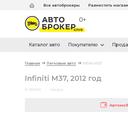
Все автоброкеры
Разместить магаз
0+
Каталог авто
Покупателю
Прод
Главная
Легковые авто
Infiniti M37
Infiniti M37, 2012 год
ID 904002
Самара
Автомоб