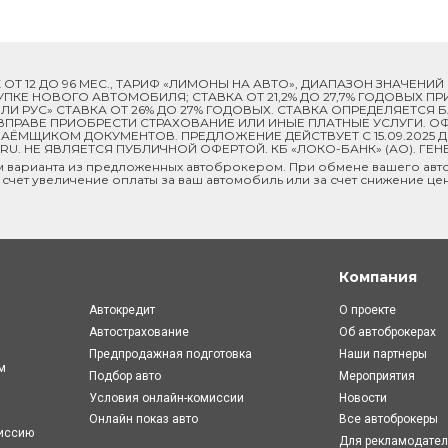
ОК ОТ 12 ДО 96 МЕС., ТАРИФ «ЛИМОНЫ НА АВТО», ДИАПАЗОН ЗНАЧЕНИ
 ПОКУПКЕ НОВОГО АВТОМОБИЛЯ; СТАВКА ОТ 21,2% ДО 27,7% ГОДОВЫХ 
И РУС» СТАВКА ОТ 26% ДО 27% ГОДОВЫХ. СТАВКА ОПРЕДЕЛЯЕТСЯ
ПРАВЕ ПРИОБРЕСТИ СТРАХОВАНИЕ ИЛИ ИНЫЕ ПЛАТНЫЕ УСЛУГИ. ОФ
ЁМЩИКОМ ДОКУМЕНТОВ. ПРЕДЛОЖЕНИЕ ДЕЙСТВУЕТ С 15.09.2025 
U. НЕ ЯВЛЯЕТСЯ ПУБЛИЧНОЙ ОФЕРТОЙ. КБ «ЛОКО-БАНК» (АО). ГЕН
м варианта из предложенных автоброкером. При обмене вашего авто
 счет увеличение оплаты за ваш автомобиль или за счет снижение це
Компания
Автокредит
О проекте
Автострахование
Об автоброкерах
Предпродажная подготовка
Наши партнеры
м
Подбор авто
Мероприятия
Условия онлайн-комиcсии
Новости
Онлайн показ авто
Все автоброкеры
миссию
Для рекламодате