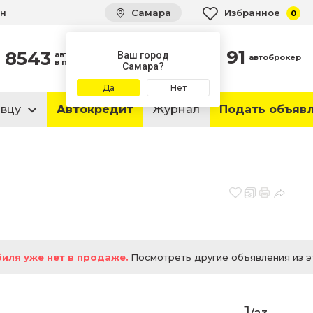
ин
Самара
Избранное
0
91
8543
автомобиля
Ваш город
автоброкер
в продаже
Самара?
Да
Нет
авцу
Автокредит
Журнал
Подать объяв
иля уже нет в продаже.
Посмотреть другие объявления из э
1