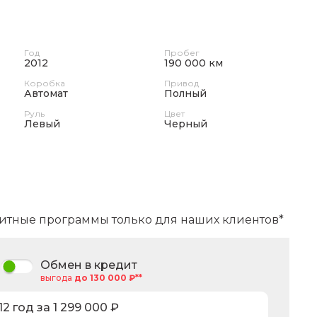
Год
Пробег
2012
190 000 км
Коробка
Привод
Автомат
Полный
Руль
Цвет
Левый
Черный
итные программы только для наших клиентов*
Обмен в кредит
выгода
до 130 000 ₽**
12
год за
1 299 000
₽