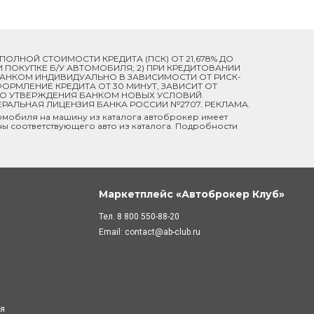
Й ПОЛНОЙ СТОИМОСТИ КРЕДИТА (ПСК) ОТ 21,678% ДО
ПРИ ПОКУПКЕ Б/У АВТОМОБИЛЯ; 2) ПРИ КРЕДИТОВАНИИ
 БАНКОМ ИНДИВИДУАЛЬНО В ЗАВИСИМОСТИ ОТ РИСК-
ОРМЛЕНИЕ КРЕДИТА ОТ 30 МИНУТ, ЗАВИСИТ ОТ
ДО УТВЕРЖДЕНИЯ БАНКОМ НОВЫХ УСЛОВИЙ.
ЕРАЛЬНАЯ ЛИЦЕНЗИЯ БАНКА РОССИИ №2707. РЕКЛАМА.
мобиля на машину из каталога автоброкер имеет
ны соответствующего авто из каталога. Подробности
Маркетплейс «Автоброкер Клуб»
Тел.
8 800 550-88-20
Email:
contact@ab-club.ru
ля