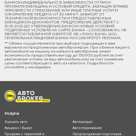
БАНКОМ ИНДИВИДУАЛЬНО В ЗАВИСИМОСТИ ОТ РИСК-
ПРОФИЛЯ ЗАЁМЩИКА И УСЛОВИЙ КРЕДИТА. ЗАЁМЩИК ВПРАВЕ
ПРИОБРЕСТИ СТРАХОВАНИЕ ИЛИ ИНЫЕ ПЛАТНЫЕ УСЛУГИ.
ОФОРМЛЕНИЕ КРЕДИТА ОТ 30 МИНУТ, ЗАВИСИТ ОТ
ТЕХНИЧЕСКОЙ ВОЗМОЖНОСТИ И ПРЕДОСТАВЛЕННЫХ
ЗАЁМЩИКОМ ДОКУМЕНТОВ. ПРЕДЛОЖЕНИЕ ДЕЙСТВУЕТ С
15.09.2025 ДО УТВЕРЖДЕНИЯ БАНКОМ НОВЫХ УСЛОВИЙ.
ПОДРОБНЫЕ УСЛОВИЯ НА САЙТЕ БАНКА – LOCKOBANK.RU. НЕ
ЯВЛЯЕТСЯ ПУБЛИЧНОЙ ОФЕРТОЙ. КБ «ЛОКО-БАНК» (АО).
ГЕНЕРАЛЬНАЯ ЛИЦЕНЗИЯ БАНКА РОССИИ №2707. РЕКЛАМА.
** Обмен осуществляется при выборе подходящего вам
варианта из предложенных автоброкером. При обмене вашего
автомобиля на машину из каталога автоброкер имеет
возможность предоставить выгоду до 130000 рублей за счет
увеличение оплаты за ваш автомобиль или за счет снижение
цены соответствующего авто из каталога. Подробности
уточняйте у менеджера.
Услуги
Оценить авто
Автокредит
Аукцион / Выкуп
Автострахование
Продажа с гарантией и
Предпродажная подготовка