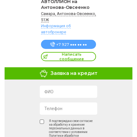
АВТОЛЛИОН на
Антонова-Овсеенко
Самара, Антонова-Овсеенко,
51Ж
Информация об
автоброкере
+7 927 ●●● ●● ●●
Написать
сообщение
Заявка на кредит
ФИО
Телефон
Я подтверждаю свое согласие
на обработку и хранение
персональных данных в
соответствии с условиями
Политики обработки