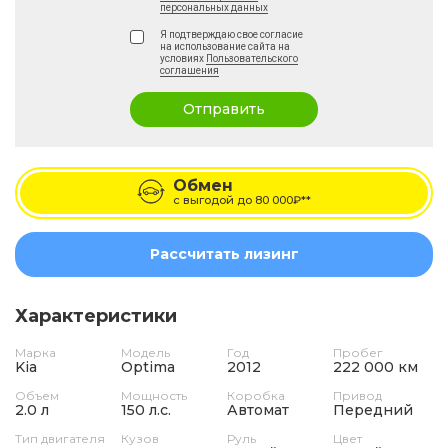
персональных данных
Я подтверждаю свое согласие
на использование сайта на
условиях
Пользовательского
соглашения
Отправить
Обмен
с выгодой до
80 000₽**
Рассчитать лизинг
Характеристики
Марка
Модель
Год
Пробег
Kia
Optima
2012
222 000 км
Объем
Мощность
Коробка
Привод
2.0 л
150 л.с.
Автомат
Передний
Тип двигателя
Кузов
Руль
Цвет