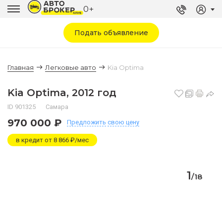
0+
Подать объявление
Главная
Легковые авто
Kia Optima
Kia Optima, 2012 год
ID 901325
Самара
970 000 ₽
Предложить
свою цену
в кредит от 8 866 ₽/мес
1
/
18