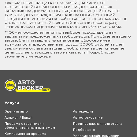
ОФОРМЛЕНИЕ КРЕДИТА ОТ 30 МИНУТ, ЗАВИСИТ ОТ
ТЕХНИЧЕСКОЙ ВОЗМОЖНОСТИ И ПРЕДОСТАВЛЕННЫХ
ЗАЁМЩИКОМ ДОКУМЕНТОВ. ПРЕДЛОЖЕНИЕ ДЕЙСТВУЕТ С
15.09.2025 ДО УТВЕРЖДЕНИЯ БАНКОМ НОВЫХ УСЛОВИЙ.
ПОДРОБНЫЕ УСЛОВИЯ НА САЙТЕ БАНКА – LOCKOBANK.RU. НЕ
ЯВЛЯЕТСЯ ПУБЛИЧНОЙ ОФЕРТОЙ. КБ «ЛОКО-БАНК» (АО).
ГЕНЕРАЛЬНАЯ ЛИЦЕНЗИЯ БАНКА РОССИИ №2707. РЕКЛАМА.
** Обмен осуществляется при выборе подходящего вам
варианта из предложенных автоброкером. При обмене вашего
автомобиля на машину из каталога автоброкер имеет
возможность предоставить выгоду до 130000 рублей за счет
увеличение оплаты за ваш автомобиль или за счет снижение
цены соответствующего авто из каталога. Подробности
уточняйте у менеджера.
Услуги
Оценить авто
Автокредит
Аукцион / Выкуп
Автострахование
Продажа с гарантией и
Предпродажная подготовка
обеспечительным платежом
Подбор авто
Комиссионная продажа
Условия онлайн-комиcсии