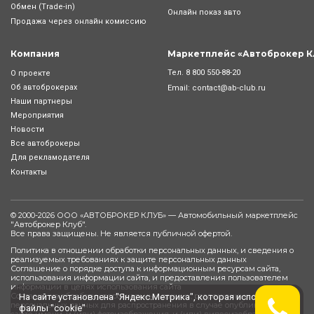
Обмен (Trade-in)
Онлайн показ авто
Продажа через онлайн комиссию
Компания
Маркетплейс «Автоброкер К
Тел.
8 800 550-88-20
О проекте
Об автоброкерах
Email:
contact@ab-club.ru
Наши партнеры
Мероприятия
Новости
Все автоброкеры
Для рекламодателя
Контакты
© 2000-2026 ООО «АВТОБРОКЕР КЛУБ» — Автомобильный маркетплейс
"
Автоброкер Клуб
".
Все права защищены. Не является публичной офертой.
Политика в отношении обработки персональных данных, и сведения о
реализуемых требованиях к защите персональных данных
Соглашение о порядке доступа к информационным ресурсам сайта,
использования информации сайта, и предоставления пользователем
информации в целях использования сайта
Согласие на обработку персональных данных, разрешенных субъектом
На сайте установлена "Яндекс.Метрика", которая использует
персональных данных для распространения в случае опубликования на
файлы "cookie"