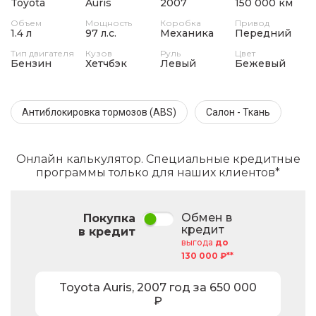
Toyota
Auris
2007
150 000 км
Объем
Мощность
Коробка
Привод
1.4 л
97 л.с.
Механика
Передний
Тип двигателя
Кузов
Руль
Цвет
Бензин
Хетчбэк
Левый
Бежевый
Антиблокировка тормозов (ABS)
Салон - Ткань
Онлайн калькулятор. Специальные кредитные
программы только для наших клиентов*
Обмен в
Покупка
кредит
в кредит
выгода
до
130 000 ₽**
Toyota
Auris
,
2007
год за
650 000
₽