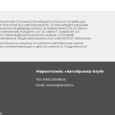
Й ПОЛНОЙ СТОИМОСТИ КРЕДИТА (ПСК) ОТ 21,678% ДО
ПРИ ПОКУПКЕ Б/У АВТОМОБИЛЯ; 2) ПРИ КРЕДИТОВАНИИ
 БАНКОМ ИНДИВИДУАЛЬНО В ЗАВИСИМОСТИ ОТ РИСК-
ОРМЛЕНИЕ КРЕДИТА ОТ 30 МИНУТ, ЗАВИСИТ ОТ
ДО УТВЕРЖДЕНИЯ БАНКОМ НОВЫХ УСЛОВИЙ.
ЕРАЛЬНАЯ ЛИЦЕНЗИЯ БАНКА РОССИИ №2707. РЕКЛАМА.
мобиля на машину из каталога автоброкер имеет
ны соответствующего авто из каталога. Подробности
Маркетплейс «Автоброкер Клуб»
Тел.
8 800 550-88-20
Email:
contact@ab-club.ru
ля