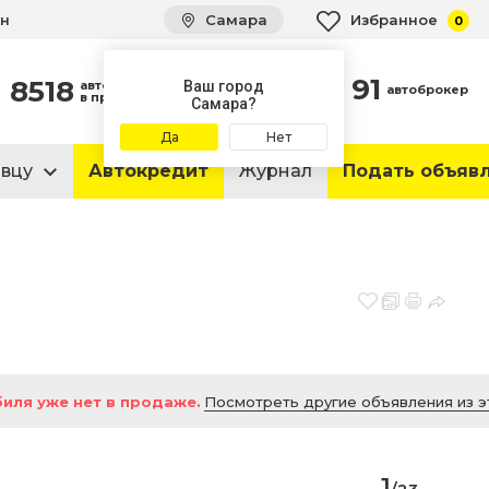
ин
Самара
Избранное
0
91
8518
автомобилей
Ваш город
автоброкер
в продаже
Самара?
Да
Нет
авцу
Автокредит
Журнал
Подать объяв
иля уже нет в продаже.
Посмотреть другие объявления из э
1