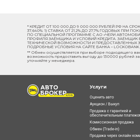
* КРЕДИТ ОТ 100 000 ДО 9 000 000 РУБЛЕЙ РФ НА СР
37,640%: 1) СТАВКА ОТ 21,2% ДО 27,7% ГОДОВЫХ ПРИ
ПО СПЕЦИАЛЬНОЙ ПРОГРАММЕ C АО «ЧЕРИ АВТОМОБИЛ
ПРОФИЛЯ ЗАЁМЩИКА И УСЛОВИЙ КРЕДИТА. ЗАЁМЩИК В
ТЕХНИЧЕСКОЙ ВОЗМОЖНОСТИ И ПРЕДОСТАВЛЕННЫХ ЗА
ПОДРОБНЫЕ УСЛОВИЯ НА САЙТЕ БАНКА – LOCKOBANK.R
** Обмен осуществляется при выборе подходящего ва
возможность предоставить выгоду до 130000 рублей за
уточняйте у менеджера.
Услуги
Оценить авто
Аукцион / Выкуп
Продажа с гарантией и
обеспечительным платежо
Комиссионная продажа
Обмен (Trade-in)
Продажа через онлайн ко