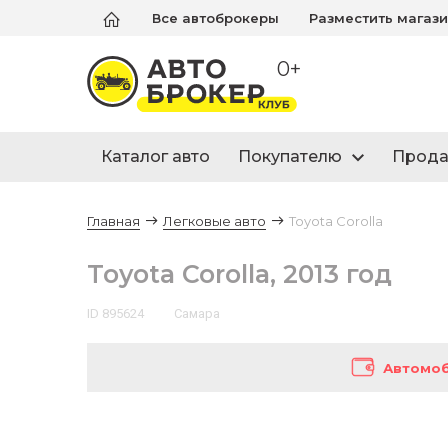
Все автоброкеры
Разместить магаз
0+
Каталог авто
Покупателю
Прод
Главная
Легковые авто
Toyota Corolla
Toyota Corolla, 2013 год
ID 895624
Самара
Автомоб