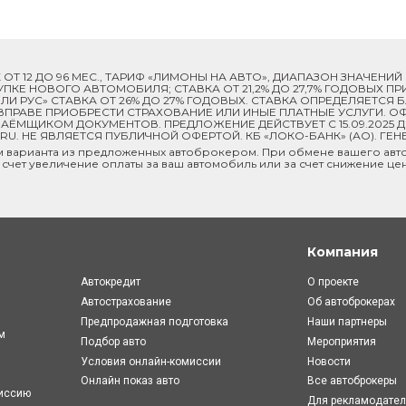
ОК ОТ 12 ДО 96 МЕС., ТАРИФ «ЛИМОНЫ НА АВТО», ДИАПАЗОН ЗНАЧЕНИ
 ПОКУПКЕ НОВОГО АВТОМОБИЛЯ; СТАВКА ОТ 21,2% ДО 27,7% ГОДОВЫХ 
И РУС» СТАВКА ОТ 26% ДО 27% ГОДОВЫХ. СТАВКА ОПРЕДЕЛЯЕТСЯ
ПРАВЕ ПРИОБРЕСТИ СТРАХОВАНИЕ ИЛИ ИНЫЕ ПЛАТНЫЕ УСЛУГИ. ОФ
ЁМЩИКОМ ДОКУМЕНТОВ. ПРЕДЛОЖЕНИЕ ДЕЙСТВУЕТ С 15.09.2025 
U. НЕ ЯВЛЯЕТСЯ ПУБЛИЧНОЙ ОФЕРТОЙ. КБ «ЛОКО-БАНК» (АО). ГЕН
м варианта из предложенных автоброкером. При обмене вашего авто
 счет увеличение оплаты за ваш автомобиль или за счет снижение це
Компания
Автокредит
О проекте
Автострахование
Об автоброкерах
Предпродажная подготовка
Наши партнеры
м
Подбор авто
Мероприятия
Условия онлайн-комиcсии
Новости
Онлайн показ авто
Все автоброкеры
миссию
Для рекламодате