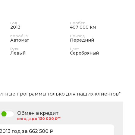
Год
Пробег
2013
407 000 км
Коробка
Привод
Автомат
Передний
Руль
Цвет
Левый
Серебряный
итные программы только для наших клиентов*
Обмен в кредит
выгода
до 130 000 ₽**
2013
год за
662 500
₽