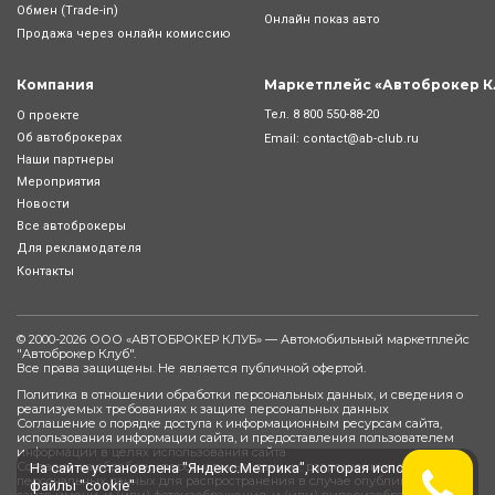
Обмен (Trade-in)
Онлайн показ авто
Продажа через онлайн комиссию
Компания
Маркетплейс «Автоброкер К
Тел.
8 800 550-88-20
О проекте
Об автоброкерах
Email:
contact@ab-club.ru
Наши партнеры
Мероприятия
Новости
Все автоброкеры
Для рекламодателя
Контакты
© 2000-2026 ООО «АВТОБРОКЕР КЛУБ» — Автомобильный маркетплейс
"
Автоброкер Клуб
".
Все права защищены. Не является публичной офертой.
Политика в отношении обработки персональных данных, и сведения о
реализуемых требованиях к защите персональных данных
Соглашение о порядке доступа к информационным ресурсам сайта,
использования информации сайта, и предоставления пользователем
информации в целях использования сайта
Согласие на обработку персональных данных, разрешенных субъектом
На сайте установлена "Яндекс.Метрика", которая использует
персональных данных для распространения в случае опубликования на
файлы "cookie"