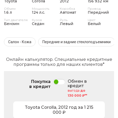
Toyota
Corolla
2012
156 932 км
Объем
Мощность
Коробка
Привод
1.6 л
124 л.с.
Автомат
Передний
Тип двигателя
Кузов
Руль
Цвет
Бензин
Седан
Левый
Белый
Салон - Кожа
Передние и задние стеклоподъемники
Онлайн калькулятор. Специальные кредитные
программы только для наших клиентов*
Обмен в
Покупка
кредит
в кредит
выгода
до
130 000 ₽**
Toyota
Corolla
,
2012
год за
1 215
000
₽