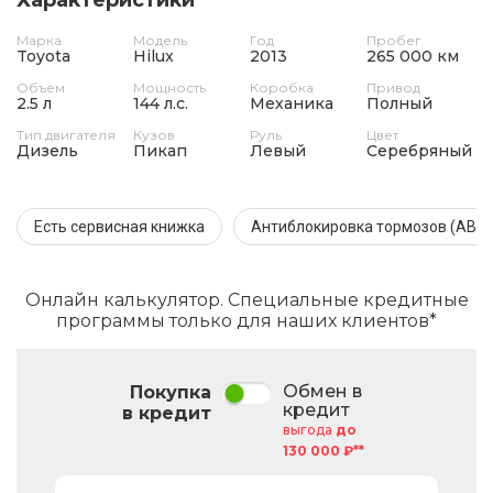
Марка
Модель
Год
Пробег
Toyota
Hilux
2013
265 000 км
Объем
Мощность
Коробка
Привод
2.5 л
144 л.с.
Механика
Полный
Тип двигателя
Кузов
Руль
Цвет
Дизель
Пикап
Левый
Серебряный
Есть сервисная книжка
Антиблокировка тормозов (ABS)
Онлайн калькулятор. Специальные кредитные
программы только для наших клиентов*
Обмен в
Покупка
кредит
в кредит
выгода
до
130 000 ₽**