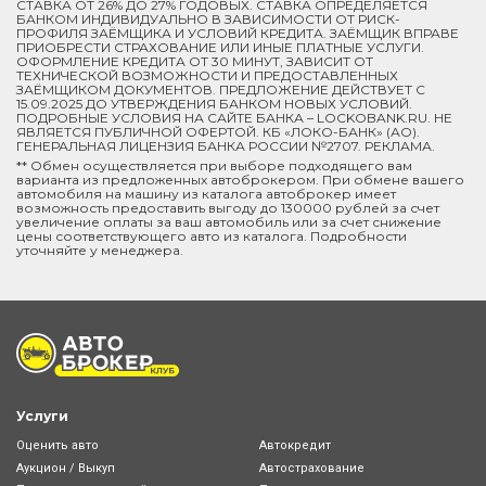
СТАВКА ОТ 26% ДО 27% ГОДОВЫХ. СТАВКА ОПРЕДЕЛЯЕТСЯ
БАНКОМ ИНДИВИДУАЛЬНО В ЗАВИСИМОСТИ ОТ РИСК-
ПРОФИЛЯ ЗАЁМЩИКА И УСЛОВИЙ КРЕДИТА. ЗАЁМЩИК ВПРАВЕ
ПРИОБРЕСТИ СТРАХОВАНИЕ ИЛИ ИНЫЕ ПЛАТНЫЕ УСЛУГИ.
ОФОРМЛЕНИЕ КРЕДИТА ОТ 30 МИНУТ, ЗАВИСИТ ОТ
ТЕХНИЧЕСКОЙ ВОЗМОЖНОСТИ И ПРЕДОСТАВЛЕННЫХ
ЗАЁМЩИКОМ ДОКУМЕНТОВ. ПРЕДЛОЖЕНИЕ ДЕЙСТВУЕТ С
15.09.2025 ДО УТВЕРЖДЕНИЯ БАНКОМ НОВЫХ УСЛОВИЙ.
ПОДРОБНЫЕ УСЛОВИЯ НА САЙТЕ БАНКА – LOCKOBANK.RU. НЕ
ЯВЛЯЕТСЯ ПУБЛИЧНОЙ ОФЕРТОЙ. КБ «ЛОКО-БАНК» (АО).
ГЕНЕРАЛЬНАЯ ЛИЦЕНЗИЯ БАНКА РОССИИ №2707. РЕКЛАМА.
** Обмен осуществляется при выборе подходящего вам
варианта из предложенных автоброкером. При обмене вашего
автомобиля на машину из каталога автоброкер имеет
возможность предоставить выгоду до 130000 рублей за счет
увеличение оплаты за ваш автомобиль или за счет снижение
цены соответствующего авто из каталога. Подробности
уточняйте у менеджера.
Услуги
Оценить авто
Автокредит
Аукцион / Выкуп
Автострахование