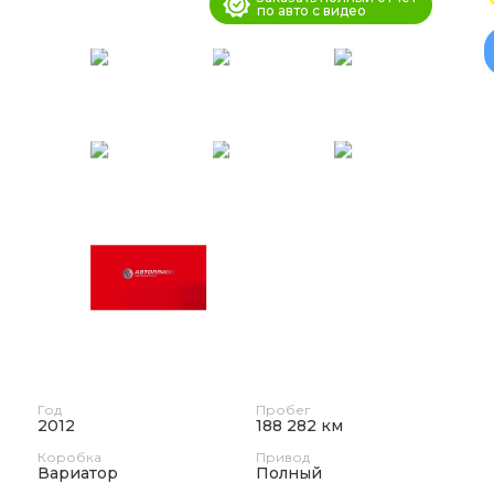
по авто с видео
Год
Пробег
2012
188 282 км
Коробка
Привод
Вариатор
Полный