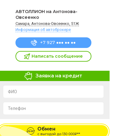
АВТОЛЛИОН на Антонова-
Овсеенко
Самара, Антонова-Овсеенко, 51Ж
Информация об автоброкере
+7 927 ●●● ●● ●●
Написать сообщение
Заявка на кредит
ФИО
Телефон
Я подтверждаю свое согласие на обработку и
хранение персональных данных в соответствии с
Обмен
условиями
Политики обработки персональных
данных
с выгодой до
130 000₽**