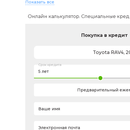
Показать все
Кондиционер
Центральный замок
Пере
Онлайн калькулятор. Специальные кред
Климат-контроль многозонный
Коленные под
Парктроник задний
Покупка в кредит
Toyota
RAV4
,
2
Срок кредита
Предварительный ежем
Ваше имя
Электронная почта