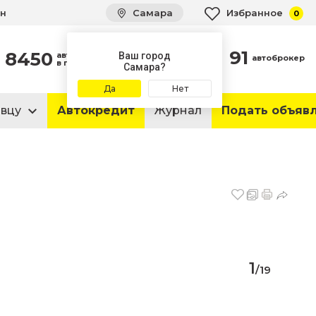
ин
Самара
Избранное
0
91
8450
автомобилей
Ваш город
автоброкер
в продаже
Самара?
Да
Нет
авцу
Автокредит
Журнал
Подать объяв
1
/
19