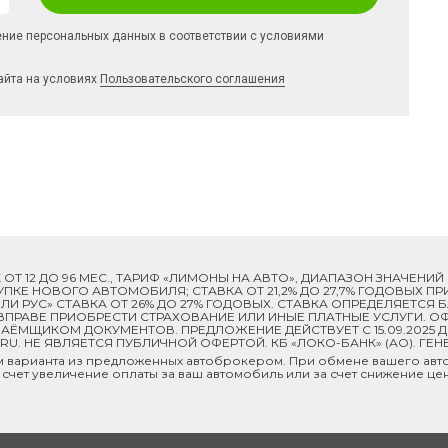
ение персональных данных в соответствии с условиями
айта на условиях
Пользовательского соглашения
ОК ОТ 12 ДО 96 МЕС., ТАРИФ «ЛИМОНЫ НА АВТО», ДИАПАЗОН ЗНАЧЕНИ
 ПОКУПКЕ НОВОГО АВТОМОБИЛЯ; СТАВКА ОТ 21,2% ДО 27,7% ГОДОВЫХ 
И РУС» СТАВКА ОТ 26% ДО 27% ГОДОВЫХ. СТАВКА ОПРЕДЕЛЯЕТСЯ
ПРАВЕ ПРИОБРЕСТИ СТРАХОВАНИЕ ИЛИ ИНЫЕ ПЛАТНЫЕ УСЛУГИ. ОФ
ЁМЩИКОМ ДОКУМЕНТОВ. ПРЕДЛОЖЕНИЕ ДЕЙСТВУЕТ С 15.09.2025 
U. НЕ ЯВЛЯЕТСЯ ПУБЛИЧНОЙ ОФЕРТОЙ. КБ «ЛОКО-БАНК» (АО). ГЕН
м варианта из предложенных автоброкером. При обмене вашего авто
 счет увеличение оплаты за ваш автомобиль или за счет снижение це