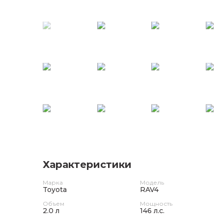
Характеристики
Марка
Модель
Toyota
RAV4
Объем
Мощность
2.0 л
146 л.с.