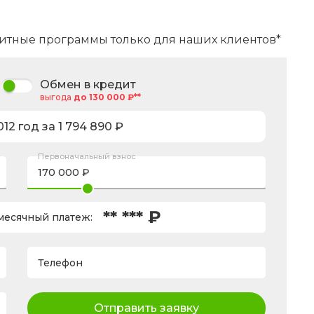
дние и задние стеклоподъемники
итные программы только для наших клиентов*
ушки безопасности
Парктроник передний
Обмен в кредит
выгода
до 130 000 ₽**
012
год за
1 794 890
₽
Первоначальный взнос
** *** ₽
есячный платеж:
Телефон
Отправить заявку