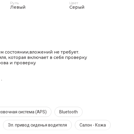
Руль
Цвет
Левый
Серый
м состоянии,вложений не требует.
я, которая включает в себя проверку
зова и проверку
.
овочная система (APS)
Bluetooth
Эл. привод сиденья водителя
Салон - Кожа