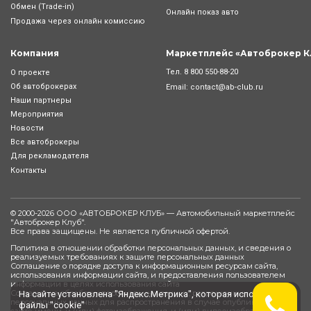
Обмен (Trade-in)
Онлайн показ авто
Продажа через онлайн комиссию
Компания
Маркетплейс «Автоброкер К
Тел.
8 800 550-88-20
О проекте
Об автоброкерах
Email:
contact@ab-club.ru
Наши партнеры
Мероприятия
Новости
Все автоброкеры
Для рекламодателя
Контакты
© 2000-2026 ООО «АВТОБРОКЕР КЛУБ» — Автомобильный маркетплейс
"
Автоброкер Клуб
".
Все права защищены. Не является публичной офертой.
Политика в отношении обработки персональных данных, и сведения о
реализуемых требованиях к защите персональных данных
Соглашение о порядке доступа к информационным ресурсам сайта,
использования информации сайта, и предоставления пользователем
информации в целях использования сайта
Согласие на обработку персональных данных, разрешенных субъектом
На сайте установлена "Яндекс.Метрика", которая использует
персональных данных для распространения в случае опубликования на
файлы "cookie"