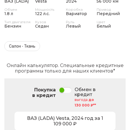
ВАЗ (LADA)
Vesta
2024
56 000 км
Объем
Мощность
Коробка
Привод
1.8 л
122 л.с.
Вариатор
Передний
Тип двигателя
Кузов
Руль
Цвет
Бензин
Седан
Левый
Белый
Салон - Ткань
Онлайн калькулятор. Специальные кредитные
программы только для наших клиентов*
Обмен в
Покупка
кредит
в кредит
выгода
до
130 000 ₽**
ВАЗ (LADA)
Vesta
,
2024
год за
1
109 000
₽