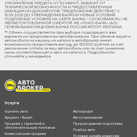
ОФОРМЛЕНИЕ КРЕДИТА ОТ 30 МИНУТ, ЗАВИСИТ ОТ
ТЕХНИЧЕСКОЙ ВОЗМОЖНОСТИ И ПРЕДОСТАВЛЕННЫХ
ЗАЁМЩИКОМ ДОКУМЕНТОВ. ПРЕДЛОЖЕНИЕ ДЕЙСТВУЕТ С
15.09.2025 ДО УТВЕРЖДЕНИЯ БАНКОМ НОВЫХ УСЛОВИЙ.
ПОДРОБНЫЕ УСЛОВИЯ НА САЙТЕ БАНКА – LOCKOBANK.RU. НЕ
ЯВЛЯЕТСЯ ПУБЛИЧНОЙ ОФЕРТОЙ. КБ «ЛОКО-БАНК» (АО).
ГЕНЕРАЛЬНАЯ ЛИЦЕНЗИЯ БАНКА РОССИИ №2707. РЕКЛАМА.
** Обмен осуществляется при выборе подходящего вам
варианта из предложенных автоброкером. При обмене вашего
автомобиля на машину из каталога автоброкер имеет
возможность предоставить выгоду до 130000 рублей за счет
увеличение оплаты за ваш автомобиль или за счет снижение
цены соответствующего авто из каталога. Подробности
уточняйте у менеджера.
Услуги
Оценить авто
Автокредит
Аукцион / Выкуп
Автострахование
Продажа с гарантией и
Предпродажная подготовка
обеспечительным платежом
Подбор авто
Комиссионная продажа
Условия онлайн-комиcсии