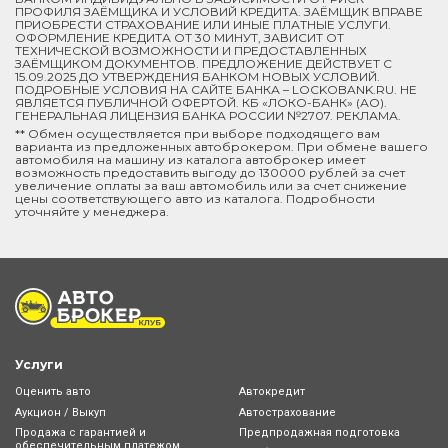
ПРОФИЛЯ ЗАЁМЩИКА И УСЛОВИЙ КРЕДИТА. ЗАЁМЩИК ВПРАВЕ
ПРИОБРЕСТИ СТРАХОВАНИЕ ИЛИ ИНЫЕ ПЛАТНЫЕ УСЛУГИ.
ОФОРМЛЕНИЕ КРЕДИТА ОТ 30 МИНУТ, ЗАВИСИТ ОТ
ТЕХНИЧЕСКОЙ ВОЗМОЖНОСТИ И ПРЕДОСТАВЛЕННЫХ
ЗАЁМЩИКОМ ДОКУМЕНТОВ. ПРЕДЛОЖЕНИЕ ДЕЙСТВУЕТ С
15.09.2025 ДО УТВЕРЖДЕНИЯ БАНКОМ НОВЫХ УСЛОВИЙ.
ПОДРОБНЫЕ УСЛОВИЯ НА САЙТЕ БАНКА – LOCKOBANK.RU. НЕ
ЯВЛЯЕТСЯ ПУБЛИЧНОЙ ОФЕРТОЙ. КБ «ЛОКО-БАНК» (АО).
ГЕНЕРАЛЬНАЯ ЛИЦЕНЗИЯ БАНКА РОССИИ №2707. РЕКЛАМА.
** Обмен осуществляется при выборе подходящего вам
варианта из предложенных автоброкером. При обмене вашего
автомобиля на машину из каталога автоброкер имеет
возможность предоставить выгоду до 130000 рублей за счет
увеличение оплаты за ваш автомобиль или за счет снижение
цены соответствующего авто из каталога. Подробности
уточняйте у менеджера.
Услуги
Оценить авто
Автокредит
Аукцион / Выкуп
Автострахование
Продажа с гарантией и
Предпродажная подготовка
обеспечительным платежом