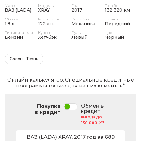
Марка
Модель
Год
Пробег
ВАЗ (LADA)
XRAY
2017
132 320 км
Объем
Мощность
Коробка
Привод
1.8 л
122 л.с.
Механика
Передний
Тип двигателя
Кузов
Руль
Цвет
Бензин
Хетчбэк
Левый
Черный
Салон - Ткань
Онлайн калькулятор. Специальные кредитные
программы только для наших клиентов*
Обмен в
Покупка
кредит
в кредит
выгода
до
130 000 ₽**
ВАЗ (LADA)
XRAY
,
2017
год за
689