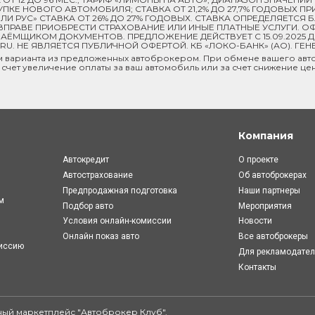
 ПОКУПКЕ НОВОГО АВТОМОБИЛЯ; СТАВКА ОТ 21,2% ДО 27,7% ГОДОВЫХ 
И РУС» СТАВКА ОТ 26% ДО 27% ГОДОВЫХ. СТАВКА ОПРЕДЕЛЯЕТСЯ
ПРАВЕ ПРИОБРЕСТИ СТРАХОВАНИЕ ИЛИ ИНЫЕ ПЛАТНЫЕ УСЛУГИ. ОФ
ЁМЩИКОМ ДОКУМЕНТОВ. ПРЕДЛОЖЕНИЕ ДЕЙСТВУЕТ С 15.09.2025 
U. НЕ ЯВЛЯЕТСЯ ПУБЛИЧНОЙ ОФЕРТОЙ. КБ «ЛОКО-БАНК» (АО). ГЕН
м варианта из предложенных автоброкером. При обмене вашего авто
 счет увеличение оплаты за ваш автомобиль или за счет снижение це
Компания
Автокредит
О проекте
Автострахование
Об автоброкерах
Предпродажная подготовка
Наши партнеры
м
Подбор авто
Мероприятия
Условия онлайн-комиcсии
Новости
Онлайн показ авто
Все автоброкеры
миссию
Для рекламодате
Контакты
ый маркетплейс "
Автоброкер Клуб
".