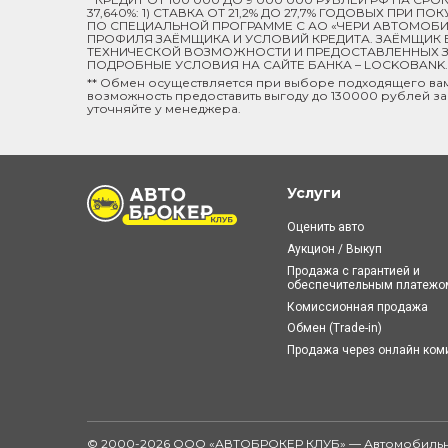
37,640%: 1) СТАВКА ОТ 21,2% ДО 27,7% ГОДОВЫХ ПРИ
ПО СПЕЦИАЛЬНОЙ ПРОГРАММЕ C АО «ЧЕРИ АВТОМОБИЛ
ПРОФИЛЯ ЗАЁМЩИКА И УСЛОВИЙ КРЕДИТА. ЗАЁМЩИК В
ТЕХНИЧЕСКОЙ ВОЗМОЖНОСТИ И ПРЕДОСТАВЛЕННЫХ ЗА
ПОДРОБНЫЕ УСЛОВИЯ НА САЙТЕ БАНКА – LOCKOBANK.R
** Обмен осуществляется при выборе подходящего ва
возможность предоставить выгоду до 130000 рублей за
уточняйте у менеджера.
Услуги
Оценить авто
Аукцион / Выкуп
Продажа с гарантией и
обеспечительным платежо
Комиссионная продажа
Обмен (Trade-in)
Продажа через онлайн ко
© 2000-2026 ООО «АВТОБРОКЕР КЛУБ» — Автомобильн