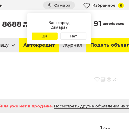
ин
Самара
Избранное
0
91
8688
автомобилей
Ваш город
автоброкер
в продаже
Самара?
Да
Нет
авцу
Автокредит
Журнал
Подать объяв
иля уже нет в продаже.
Посмотреть другие объявления из э
1