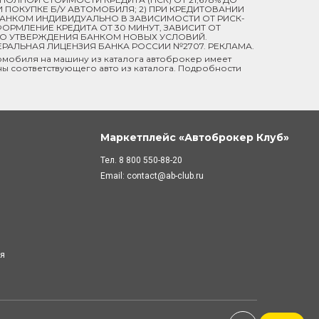
ПРИ ПОКУПКЕ Б/У АВТОМОБИЛЯ; 2) ПРИ КРЕДИТОВАНИИ
 БАНКОМ ИНДИВИДУАЛЬНО В ЗАВИСИМОСТИ ОТ РИСК-
ОРМЛЕНИЕ КРЕДИТА ОТ 30 МИНУТ, ЗАВИСИТ ОТ
ДО УТВЕРЖДЕНИЯ БАНКОМ НОВЫХ УСЛОВИЙ.
ЕРАЛЬНАЯ ЛИЦЕНЗИЯ БАНКА РОССИИ №2707. РЕКЛАМА.
мобиля на машину из каталога автоброкер имеет
ны соответствующего авто из каталога. Подробности
Маркетплейс «Автоброкер Клуб»
Тел.
8 800 550-88-20
Email:
contact@ab-club.ru
ля