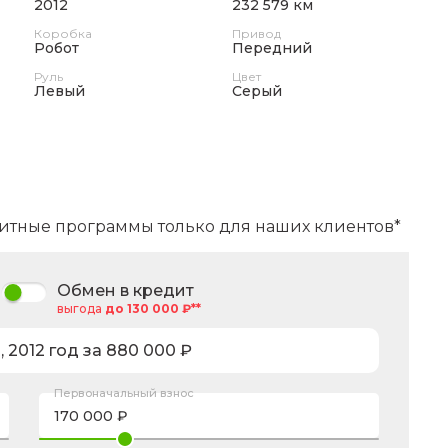
2012
232 579 км
Коробка
Привод
Робот
Передний
Руль
Цвет
Левый
Серый
итные программы только для наших клиентов*
Обмен в кредит
выгода
до 130 000 ₽**
a
,
2012
год за
880 000
₽
Первоначальный взнос