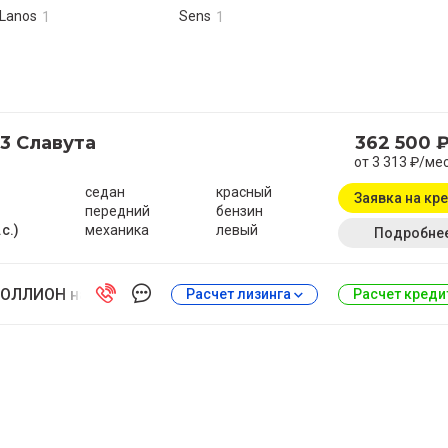
Lanos
Sens
1
1
03 Славута
362 500 
от 3 313 ₽/ме
седан
красный
Заявка на кр
передний
бензин
.с.)
механика
левый
Подробне
ОЛЛИОН на Антонова-Овсеенко
Расчет лизинга
Расчет кред