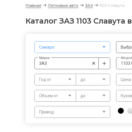
Главная
Легковые авто
ЗАЗ
1103 Славута
Каталог ЗАЗ 1103 Славута 
Самара
Выбр
Марка
Модел
×
ЗАЗ
1103 
Год от
до
Цена 
Объем от
до
Кузо
Привод