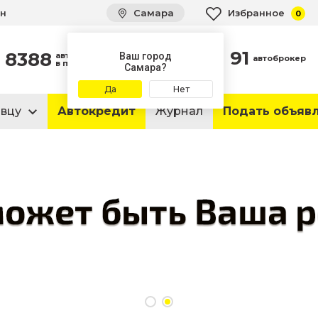
ин
Самара
Избранное
0
91
8388
автомобилей
Ваш город
автоброкер
в продаже
Самара?
Да
Нет
авцу
Автокредит
Журнал
Подать объяв