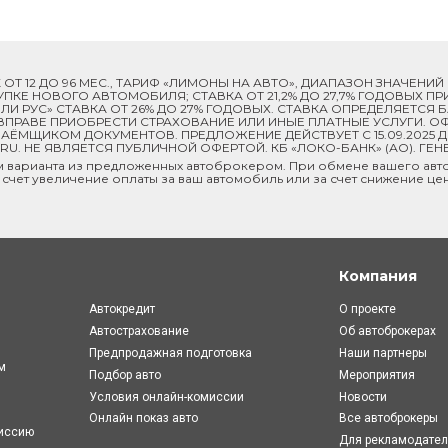
ОК ОТ 12 ДО 96 МЕС., ТАРИФ «ЛИМОНЫ НА АВТО», ДИАПАЗОН ЗНАЧЕНИ
 ПОКУПКЕ НОВОГО АВТОМОБИЛЯ; СТАВКА ОТ 21,2% ДО 27,7% ГОДОВЫХ 
И РУС» СТАВКА ОТ 26% ДО 27% ГОДОВЫХ. СТАВКА ОПРЕДЕЛЯЕТСЯ
ПРАВЕ ПРИОБРЕСТИ СТРАХОВАНИЕ ИЛИ ИНЫЕ ПЛАТНЫЕ УСЛУГИ. ОФ
ЁМЩИКОМ ДОКУМЕНТОВ. ПРЕДЛОЖЕНИЕ ДЕЙСТВУЕТ С 15.09.2025 
U. НЕ ЯВЛЯЕТСЯ ПУБЛИЧНОЙ ОФЕРТОЙ. КБ «ЛОКО-БАНК» (АО). ГЕН
м варианта из предложенных автоброкером. При обмене вашего авто
 счет увеличение оплаты за ваш автомобиль или за счет снижение це
Компания
Автокредит
О проекте
Автострахование
Об автоброкерах
Предпродажная подготовка
Наши партнеры
м
Подбор авто
Мероприятия
Условия онлайн-комиcсии
Новости
Онлайн показ авто
Все автоброкеры
миссию
Для рекламодате