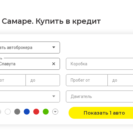
в Самаре. Купить в кредит
ать автоброкера
ь
×
Славута
Коробка
от
до
Пробег от
до
в
Двигатель
Показать 1 авто