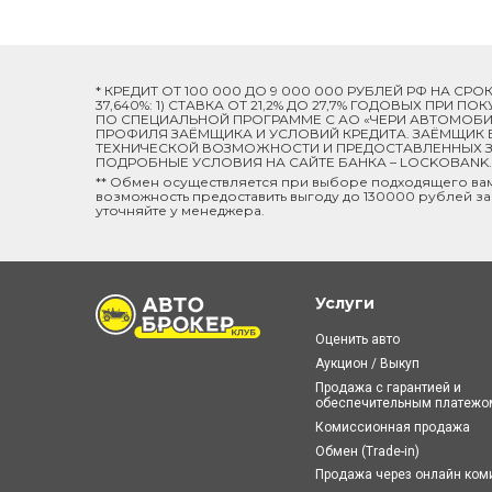
* КРЕДИТ ОТ 100 000 ДО 9 000 000 РУБЛЕЙ РФ НА СР
37,640%: 1) СТАВКА ОТ 21,2% ДО 27,7% ГОДОВЫХ ПРИ
ПО СПЕЦИАЛЬНОЙ ПРОГРАММЕ C АО «ЧЕРИ АВТОМОБИЛ
ПРОФИЛЯ ЗАЁМЩИКА И УСЛОВИЙ КРЕДИТА. ЗАЁМЩИК В
ТЕХНИЧЕСКОЙ ВОЗМОЖНОСТИ И ПРЕДОСТАВЛЕННЫХ ЗА
ПОДРОБНЫЕ УСЛОВИЯ НА САЙТЕ БАНКА – LOCKOBANK.R
** Обмен осуществляется при выборе подходящего ва
возможность предоставить выгоду до 130000 рублей за
уточняйте у менеджера.
Услуги
Оценить авто
Аукцион / Выкуп
Продажа с гарантией и
обеспечительным платежо
Комиссионная продажа
Обмен (Trade-in)
Продажа через онлайн ко