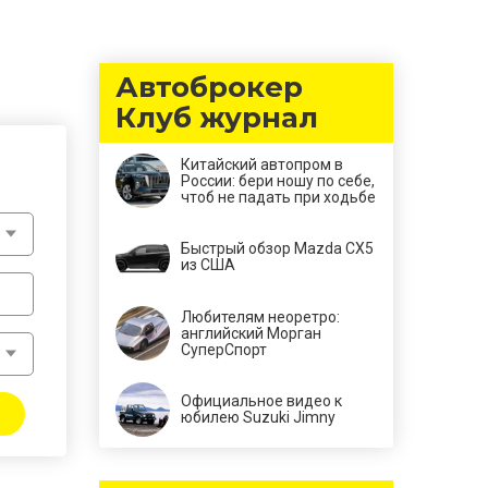
Автоброкер
Клуб журнал
Китайский автопром в
России: бери ношу по себе,
чтоб не падать при ходьбе
Быстрый обзор Mazda CX5
из США
Любителям неоретро:
английский Морган
СуперСпорт
Официальное видео к
юбилею Suzuki Jimny