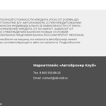
Й ПОЛНОЙ СТОИМОСТИ КРЕДИТА (ПСК) ОТ 21,678% ДО
ПРИ ПОКУПКЕ Б/У АВТОМОБИЛЯ; 2) ПРИ КРЕДИТОВАНИИ
 БАНКОМ ИНДИВИДУАЛЬНО В ЗАВИСИМОСТИ ОТ РИСК-
ОРМЛЕНИЕ КРЕДИТА ОТ 30 МИНУТ, ЗАВИСИТ ОТ
ДО УТВЕРЖДЕНИЯ БАНКОМ НОВЫХ УСЛОВИЙ.
ЕРАЛЬНАЯ ЛИЦЕНЗИЯ БАНКА РОССИИ №2707. РЕКЛАМА.
мобиля на машину из каталога автоброкер имеет
ны соответствующего авто из каталога. Подробности
Маркетплейс «Автоброкер Клуб»
Тел.
8 800 550-88-20
Email:
contact@ab-club.ru
ля