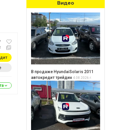
Видео
₽
с
едит
е
В продаже HyundaiSolaris 2011
автокредит трейдин
4.08.2026 г.
ита