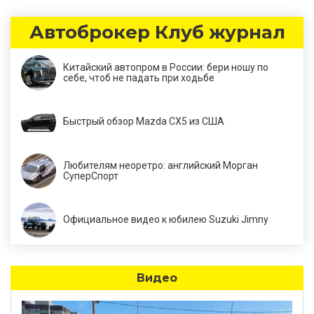
Автоброкер Клуб журнал
Китайский автопром в России: бери ношу по
себе, чтоб не падать при ходьбе
Быстрый обзор Mazda CX5 из США
Любителям неоретро: английский Морган
СуперСпорт
Официальное видео к юбилею Suzuki Jimny
Видео