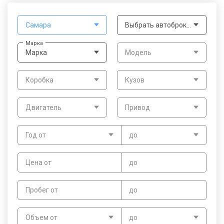
Самара
Выбрать автоброкера
Марка
Марка
Модель
Коробка
Кузов
Двигатель
Привод
Год от
до
Цена от
до
Пробег от
до
Объем от
до