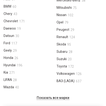
Mercedes-Benz
38
BMW
60
Mitsubishi
75
Chery
43
Nissan
102
Chevrolet
171
Opel
79
Daewoo
19
Peugeot
29
Datsun
30
Renault
124
Ford
117
Skoda
95
Geely
29
Subaru
28
Honda
26
Suzuki
20
Hyundai
196
Toyota
172
Kia
271
Volkswagen
126
LIFAN
28
ВАЗ (LADA)
637
Mazda
40
Показать все марки