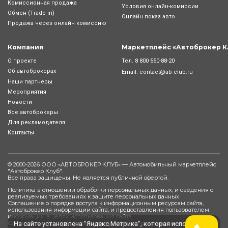
Комиссионная продажа
Условия онлайн-комиcсии
Обмен (Trade-in)
Онлайн показ авто
Продажа через онлайн комиссию
Компания
Маркетплейс «Автоброкер К
Тел.
8 800 550-88-20
О проекте
Об автоброкерах
Email:
contact@ab-club.ru
Наши партнеры
Мероприятия
Новости
Все автоброкеры
Для рекламодателя
Контакты
© 2000-2026 ООО «АВТОБРОКЕР КЛУБ» — Автомобильный маркетплейс
"
Автоброкер Клуб
".
Все права защищены. Не является публичной офертой.
Политика в отношении обработки персональных данных, и сведения о
реализуемых требованиях к защите персональных данных
Соглашение о порядке доступа к информационным ресурсам сайта,
использования информации сайта, и предоставления пользователем
информации в целях использования сайта
Согласие на обработку персональных данных, разрешенных субъектом
На сайте установлена "Яндекс.Метрика", которая использует