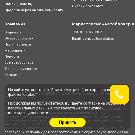
Условия онлайн-комиcсии
Обмен (Trade-in)
Онлайн показ авто
Продажа через онлайн комиссию
Компания
Маркетплейс «Автоброкер К
Тел.
8 800 550-88-20
О проекте
Об автоброкерах
Email:
contact@ab-club.ru
Наши партнеры
Мероприятия
Новости
Все автоброкеры
Для рекламодателя
Контакты
На сайте установлена "Яндекс.Метрика", которая использует
© 2000-2026 ООО «АВТОБРОКЕР КЛУБ» — Автомобильный маркетплейс
файлы "cookie"
"
Автоброкер Клуб
".
Все права защищены. Не является публичной офертой.
Продолжая им пользоваться, вы даете
согласие
на обработку
персональных данных в соответствии с
политикой
Политика в отношении обработки персональных данных, и сведения о
реализуемых требованиях к защите персональных данных
конфиденциальности
.
Соглашение о порядке доступа к информационным ресурсам сайта,
использования информации сайта, и предоставления пользователем
Принять
информации в целях использования сайта
Согласие на обработку персональных данных, разрешенных субъектом
персональных данных для распространения в случае опубликования на