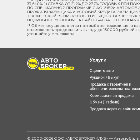
37,640%: 1) СТАВКА ОТ 21,2% ДО 27,7% ГОДОВЫХ ПРИ
ПО СПЕЦИАЛЬНОЙ ПРОГРАММЕ C АО «ЧЕРИ АВТОМОБИЛ
ПРОФИЛЯ ЗАЁМЩИКА И УСЛОВИЙ КРЕДИТА. ЗАЁМЩИК В
ТЕХНИЧЕСКОЙ ВОЗМОЖНОСТИ И ПРЕДОСТАВЛЕННЫХ ЗА
ПОДРОБНЫЕ УСЛОВИЯ НА САЙТЕ БАНКА – LOCKOBANK.R
** Обмен осуществляется при выборе подходящего ва
возможность предоставить выгоду до 130000 рублей за
уточняйте у менеджера.
Услуги
Оценить авто
Аукцион / Выкуп
Продажа с гарантией и
обеспечительным платежо
Комиссионная продажа
Обмен (Trade-in)
Продажа через онлайн ко
© 2000-2026 ООО «АВТОБРОКЕР КЛУБ» — Автомобильн