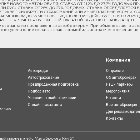
 ПОКУПКЕ НОВОГО АВТОМОБИЛЯ; СТАВКА ОТ 21,2% ДО 27,7% ГОДОВЫХ 
И РУС» СТАВКА ОТ 26% ДО 27% ГОДОВЫХ. СТАВКА ОПРЕДЕЛЯЕТСЯ
ПРАВЕ ПРИОБРЕСТИ СТРАХОВАНИЕ ИЛИ ИНЫЕ ПЛАТНЫЕ УСЛУГИ. ОФ
ЁМЩИКОМ ДОКУМЕНТОВ. ПРЕДЛОЖЕНИЕ ДЕЙСТВУЕТ С 15.09.2025 
U. НЕ ЯВЛЯЕТСЯ ПУБЛИЧНОЙ ОФЕРТОЙ. КБ «ЛОКО-БАНК» (АО). ГЕН
м варианта из предложенных автоброкером. При обмене вашего авто
 счет увеличение оплаты за ваш автомобиль или за счет снижение це
Компания
Автокредит
О проекте
Автострахование
Об автоброкерах
Предпродажная подготовка
Наши партнеры
м
Подбор авто
Мероприятия
Условия онлайн-комиcсии
Новости
Онлайн показ авто
Все автоброкеры
миссию
Для рекламодате
Контакты
ый маркетплейс "
Автоброкер Клуб
".