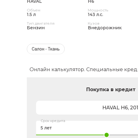
HAVAL
H6
Объем
Мощность
1.5 л
143 л.с.
Тип двигателя
Кузов
Бензин
Внедорожник
Салон - Ткань
Онлайн калькулятор. Специальные кред
Покупка в кредит
HAVAL
H6
,
20
Срок кредита