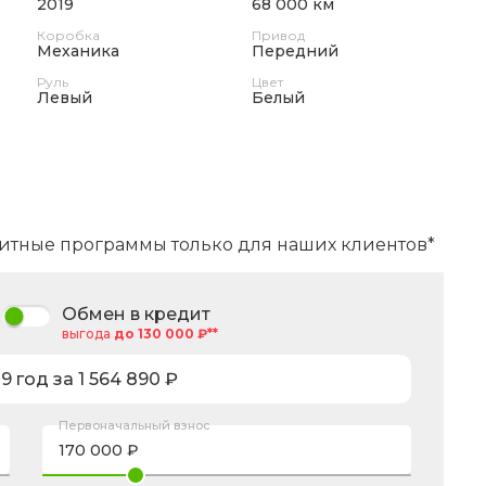
2019
68 000 км
Коробка
Привод
Механика
Передний
Руль
Цвет
Левый
Белый
итные программы только для наших клиентов*
Обмен в кредит
выгода
до 130 000 ₽**
19
год за
1 564 890
₽
Первоначальный взнос