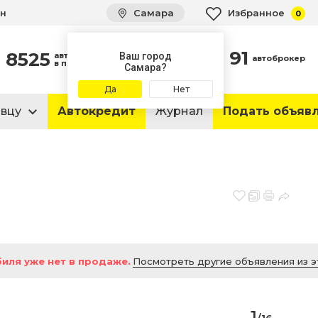
ин
Самара
Избранное
0
91
8525
автомобилей
Ваш город
автоброкер
в продаже
Самара?
Да
Нет
авцу
Автокредит
Журнал
Подать объяв
иля уже нет в продаже.
Посмотреть другие объявления из э
1