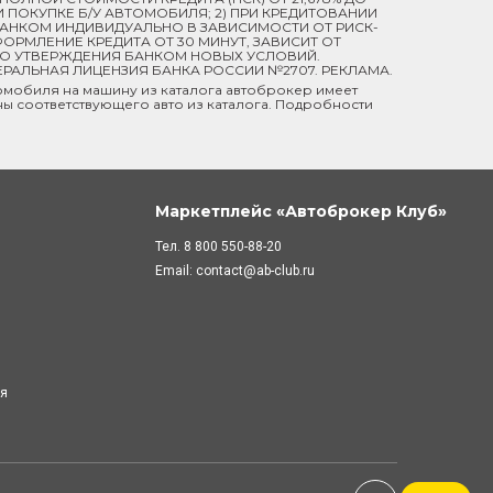
ПРИ ПОКУПКЕ Б/У АВТОМОБИЛЯ; 2) ПРИ КРЕДИТОВАНИИ
 БАНКОМ ИНДИВИДУАЛЬНО В ЗАВИСИМОСТИ ОТ РИСК-
ОРМЛЕНИЕ КРЕДИТА ОТ 30 МИНУТ, ЗАВИСИТ ОТ
ДО УТВЕРЖДЕНИЯ БАНКОМ НОВЫХ УСЛОВИЙ.
ЕРАЛЬНАЯ ЛИЦЕНЗИЯ БАНКА РОССИИ №2707. РЕКЛАМА.
мобиля на машину из каталога автоброкер имеет
ны соответствующего авто из каталога. Подробности
Маркетплейс «Автоброкер Клуб»
Тел.
8 800 550-88-20
Email:
contact@ab-club.ru
ля