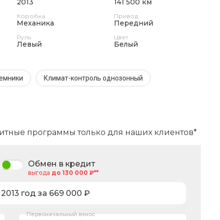
2013
141 500 км
Коробка
Привод
Механика
Передний
Руль
Цвет
Левый
Белый
ъемники
Климат-контроль однозонный
итные программы только для наших клиентов*
Обмен в кредит
выгода
до 130 000 ₽**
,
2013
год за
669 000
₽
Первоначальный взнос