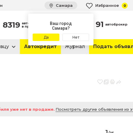
ин
Самара
Избранное
0
91
8319
автомобилей
Ваш город
автоброкер
в продаже
Самара?
Да
Нет
авцу
Автокредит
Журнал
Подать объяв
иля уже нет в продаже.
Посмотреть другие объявления из э
1