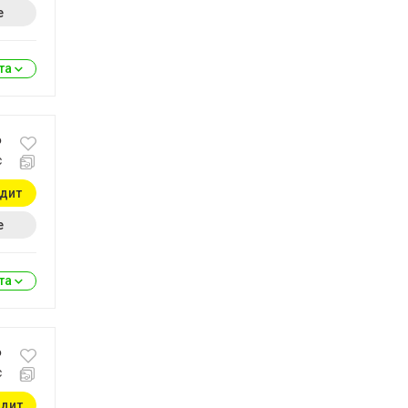
е
ита
₽
с
едит
е
ита
₽
с
едит