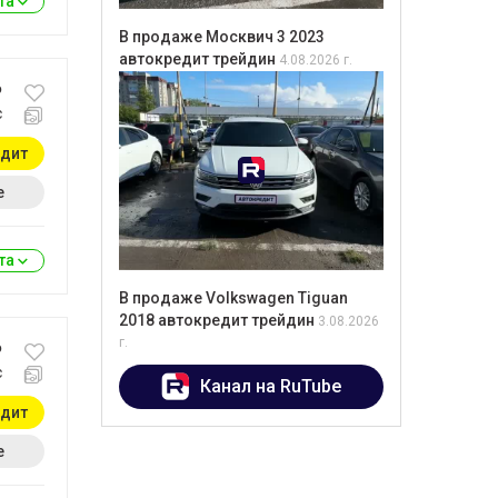
ита
В продаже Москвич 3 2023
автокредит трейдин
4.08.2026 г.
₽
с
едит
е
ита
В продаже Volkswagen Tiguan
2018 автокредит трейдин
3.08.2026
г.
₽
с
Канал на RuTube
едит
е