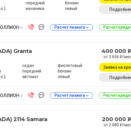
передний
бензин
.с.)
механика
левый
Подробне
ОЛЛИОН на Антонова-Овсеенко
Расчет лизинга
Расчет кред
ADA) Granta
400 000 
от 3 656 ₽/ме
седан
фиолетовый
Заявка на кр
м
передний
бензин
.с.)
автомат
левый
Подробне
ОЛЛИОН на Антонова-Овсеенко
Расчет лизинга
Расчет кред
ADA) 2114 Samara
200 000 
от 2 080 ₽/ме