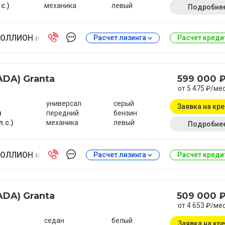
.с.)
механика
левый
Подробне
ОЛЛИОН на Антонова-Овсеенко
Расчет лизинга
Расчет кред
ADA) Granta
599 000 
от 5 475 ₽/ме
универсал
серый
Заявка на кр
м
передний
бензин
л.с.)
механика
левый
Подробне
ОЛЛИОН на Антонова-Овсеенко
Расчет лизинга
Расчет кред
ADA) Granta
509 000 
от 4 653 ₽/ме
седан
белый
Заявка на кр