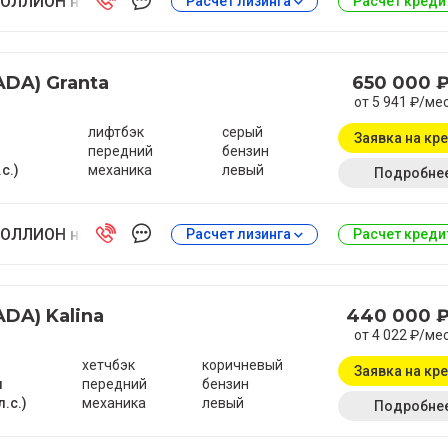
ОЛЛИОН на Антонова-Овсеенко
Расчет лизинга
Расчет кред
ADA) Granta
650 000 
от 5 941 ₽/ме
лифтбэк
серый
Заявка на кр
передний
бензин
.с.)
механика
левый
Подробне
ОЛЛИОН на Антонова-Овсеенко
Расчет лизинга
Расчет кред
ADA) Kalina
440 000 
от 4 022 ₽/ме
хетчбэк
коричневый
Заявка на кр
м
передний
бензин
л.с.)
механика
левый
Подробне