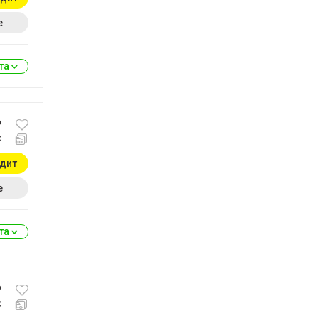
е
ита
₽
с
едит
е
ита
₽
с