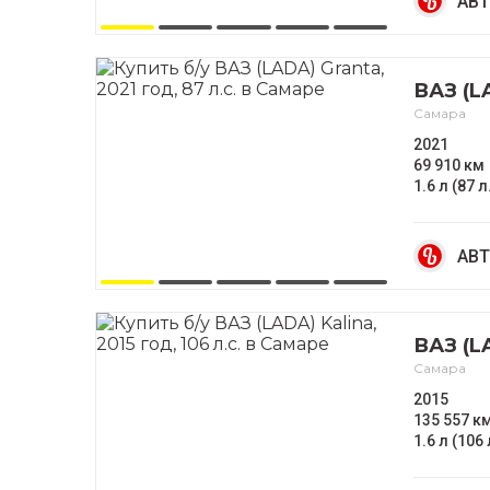
АВТ
ВАЗ (L
Самара
2021
69 910 км
1.6 л (87 л
АВТ
ВАЗ (L
Самара
2015
135 557 к
1.6 л (106 