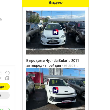
Видео
6
В продаже HyundaiSolaris 2011
автокредит трейдин
4.08.2026 г.
₽
с
едит
е