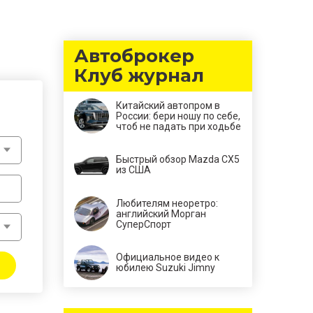
Автоброкер
Клуб журнал
Китайский автопром в
России: бери ношу по себе,
чтоб не падать при ходьбе
Быстрый обзор Mazda CX5
из США
Любителям неоретро:
английский Морган
СуперСпорт
Официальное видео к
юбилею Suzuki Jimny