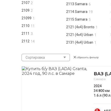
2107
2
2113 Samara
6
2109
2
2114 Samara
19
21099
1
2115 Samara
5
2110
11
2121 (4x4) Bronto
1
2111
3
2121 (4x4) Urban
1
2112
14
2131 (4x4) Urban
1
Сортировка
сбросить фильтр
ВАЗ (L
Самара
2024
34 800 км
1.6 л (90 л