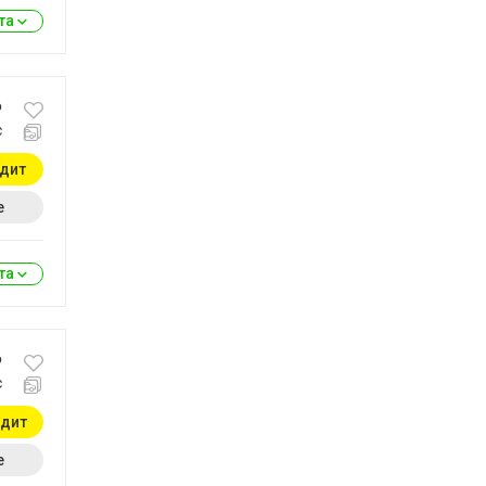
ита
₽
с
едит
е
ита
₽
с
едит
е