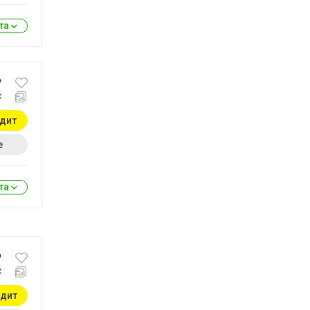
ита
₽
с
едит
е
ита
₽
с
едит