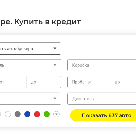
ре. Купить в кредит
ать автоброкера
ль
Коробка
от
до
Пробег от
до
в
Двигатель
Показать 637 авто