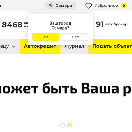
ин
Самара
Избранное
0
91
8468
автомобилей
Ваш город
автоброкер
в продаже
Самара?
Да
Нет
авцу
Автокредит
Журнал
Подать объяв