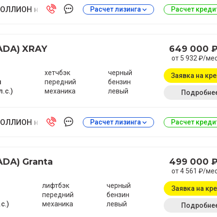
ОЛЛИОН на Антонова-Овсеенко
Расчет лизинга
Расчет кред
ADA) XRAY
649 000 
от 5 932 ₽/ме
хетчбэк
черный
Заявка на кр
м
передний
бензин
л.с.)
механика
левый
Подробне
ОЛЛИОН на Антонова-Овсеенко
Расчет лизинга
Расчет кред
ADA) Granta
499 000 
от 4 561 ₽/ме
лифтбэк
черный
Заявка на кр
передний
бензин
.с.)
механика
левый
Подробне