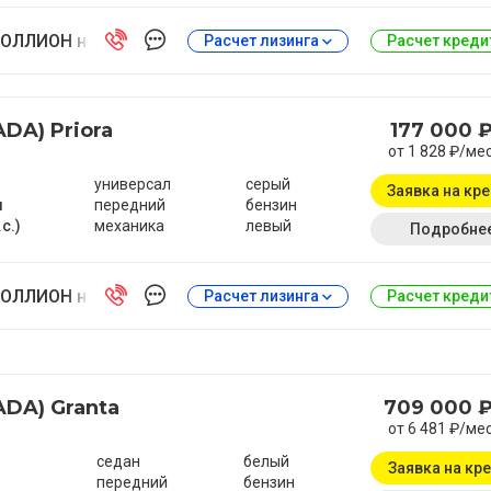
ОЛЛИОН на Антонова-Овсеенко
Расчет лизинга
Расчет кред
ADA) Priora
177 000 
от 1 828 ₽/ме
универсал
серый
Заявка на кр
м
передний
бензин
.с.)
механика
левый
Подробне
ОЛЛИОН на Антонова-Овсеенко
Расчет лизинга
Расчет кред
ADA) Granta
709 000 
от 6 481 ₽/ме
седан
белый
Заявка на кр
передний
бензин