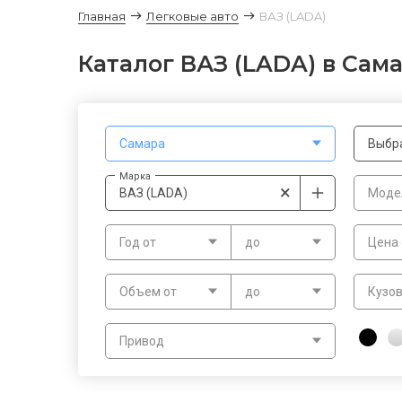
Главная
Легковые авто
ВАЗ (LADA)
Каталог ВАЗ (LADA) в Сама
Самара
Выбр
Марка
×
ВАЗ (LADA)
Моде
Год от
до
Цена 
Объем от
до
Кузо
Привод