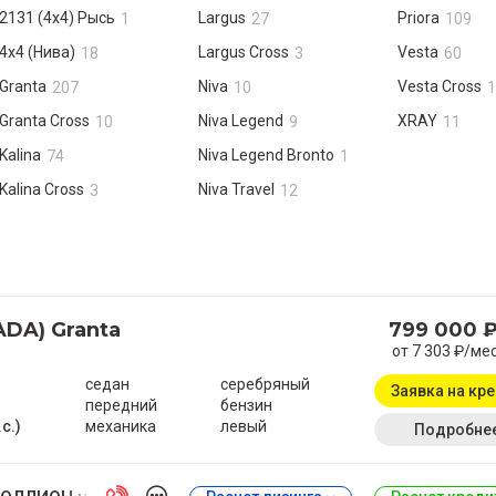
2131 (4x4) Рысь
Largus
Priora
1
27
109
4x4 (Нива)
Largus Cross
Vesta
18
3
60
Granta
Niva
Vesta Cross
207
10
1
Granta Cross
Niva Legend
XRAY
10
9
11
Kalina
Niva Legend Bronto
74
1
Kalina Cross
Niva Travel
3
12
ADA) Granta
799 000 
от 7 303 ₽/ме
седан
серебряный
Заявка на кр
передний
бензин
.с.)
механика
левый
Подробне