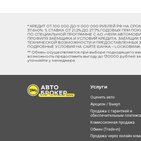
* КРЕДИТ ОТ 100 000 ДО 9 000 000 РУБЛЕЙ РФ НА СР
37,640%: 1) СТАВКА ОТ 21,2% ДО 27,7% ГОДОВЫХ ПРИ
ПО СПЕЦИАЛЬНОЙ ПРОГРАММЕ C АО «ЧЕРИ АВТОМОБИЛ
ПРОФИЛЯ ЗАЁМЩИКА И УСЛОВИЙ КРЕДИТА. ЗАЁМЩИК В
ТЕХНИЧЕСКОЙ ВОЗМОЖНОСТИ И ПРЕДОСТАВЛЕННЫХ ЗА
ПОДРОБНЫЕ УСЛОВИЯ НА САЙТЕ БАНКА – LOCKOBANK.R
** Обмен осуществляется при выборе подходящего ва
возможность предоставить выгоду до 130000 рублей за
уточняйте у менеджера.
Услуги
Оценить авто
Аукцион / Выкуп
Продажа с гарантией и
обеспечительным платежо
Комиссионная продажа
Обмен (Trade-in)
Продажа через онлайн ко