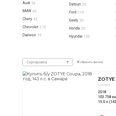
Audi
36
Datsun
29
BMW
60
Ford
119
Chery
42
Geely
30
Chevrolet
172
Honda
26
Daewoo
19
Hyundai
195
Сортировка
сбросить фильтр
ZOTYE
Самара
2018
103 758 к
15.0 л (143