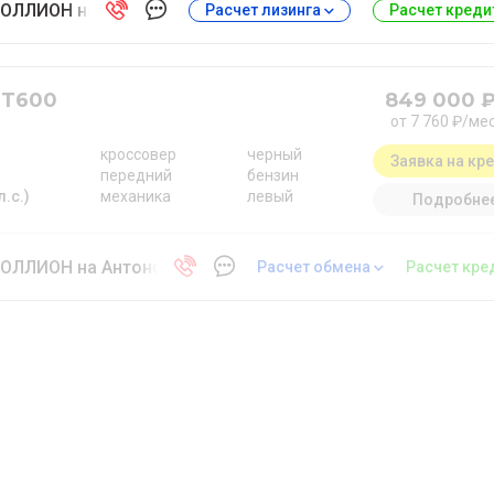
ОЛЛИОН на Антонова-Овсеенко
Расчет лизинга
Расчет кред
 T600
849 000 
от 7 760 ₽/ме
кроссовер
черный
Заявка на кр
передний
бензин
л.с.)
механика
левый
Подробне
ОЛЛИОН на Антонова-Овсеенко
Расчет обмена
Расчет кре