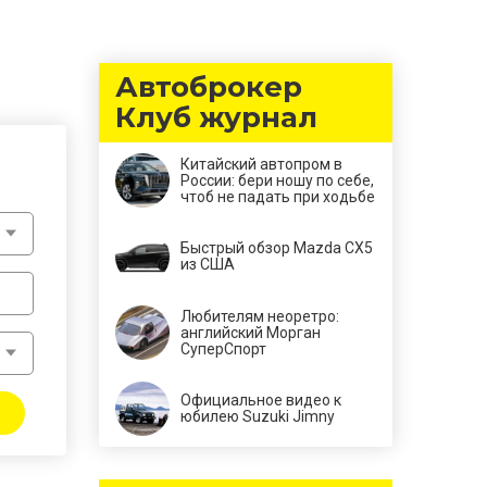
Автоброкер
Клуб журнал
Китайский автопром в
России: бери ношу по себе,
чтоб не падать при ходьбе
Быстрый обзор Mazda CX5
из США
Любителям неоретро:
английский Морган
СуперСпорт
Официальное видео к
юбилею Suzuki Jimny