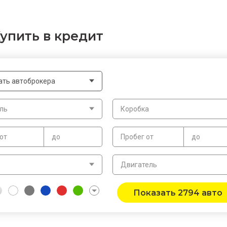
Купить в кредит
ать автоброкера
ль
Коробка
от
до
Пробег от
до
в
Двигатель
Показать 2794 авто