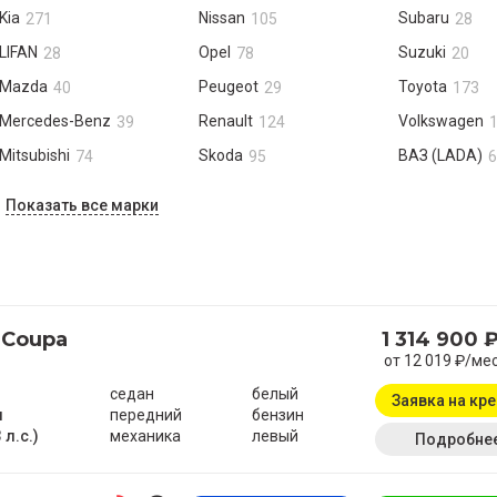
Kia
Nissan
Subaru
271
105
28
LIFAN
Opel
Suzuki
28
78
20
Mazda
Peugeot
Toyota
40
29
173
Mercedes-Benz
Renault
Volkswagen
39
124
Mitsubishi
Skoda
ВАЗ (LADA)
74
95
6
Показать все марки
 Coupa
1 314 900 
от 12 019 ₽/ме
седан
белый
Заявка на кр
м
передний
бензин
 л.с.)
механика
левый
Подробне