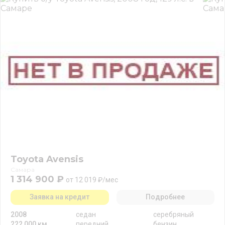
Toyota Avensis
Самара
1 314 900 ₽
от 12 019 ₽/мес
Заявка на кредит
Подробнее
2008
седан
серебряный
222 000 км
передний
бензин