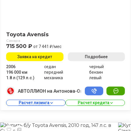
Toyota Avensis
Самара
715 500 ₽
от 7 441 ₽/мес
Заявка на кредит
Подробнее
2006
седан
черный
196 000 км
передний
бензин
1.8 л (129 л.с.)
механика
левый
АВТОЛЛИОН на Антонова-Овсеенко
Расчет лизинга 
Расчет кредита 