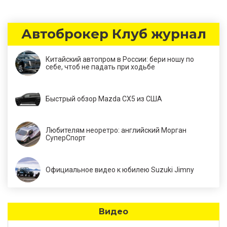
Автоброкер Клуб журнал
Китайский автопром в России: бери ношу по
себе, чтоб не падать при ходьбе
Быстрый обзор Mazda CX5 из США
Любителям неоретро: английский Морган
СуперСпорт
Официальное видео к юбилею Suzuki Jimny
Видео