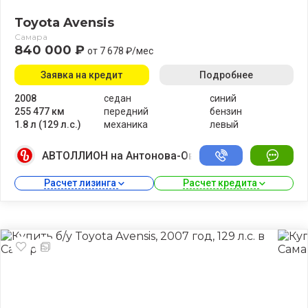
Toyota Avensis
Самара
840 000 ₽
от 7 678 ₽/мес
Заявка на кредит
Подробнее
2008
седан
синий
255 477 км
передний
бензин
1.8 л (129 л.с.)
механика
левый
АВТОЛЛИОН на Антонова-Овсеенко
Расчет лизинга 
Расчет кредита 