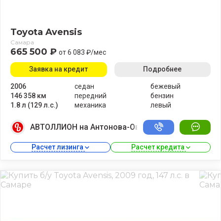
Toyota Avensis
Самара
665 500 ₽
от 6 083 ₽/мес
Заявка на кредит
Подробнее
2006
седан
бежевый
146 358 км
передний
бензин
1.8 л (129 л.с.)
механика
левый
АВТОЛЛИОН на Антонова-Овсеенко
Расчет лизинга 
Расчет кредита 