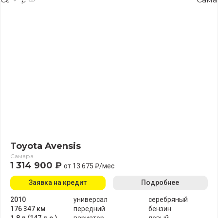
Toyota Avensis
Самара
1 314 900 ₽
от 13 675 ₽/мес
Заявка на кредит
Подробнее
2010
универсал
серебряный
176 347 км
передний
бензин
1.8 л (147 л.с.)
вариатор
левый