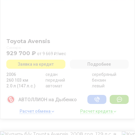
Toyota Avensis
Самара
929 700 ₽
от 9 669 ₽/мес
Заявка на кредит
Подробнее
2006
седан
серебряный
260 103 км
передний
бензин
2.0 л (147 л.с.)
автомат
левый
АВТОЛЛИОН на Дыбенко
Расчет обмена 
Расчет кредита 