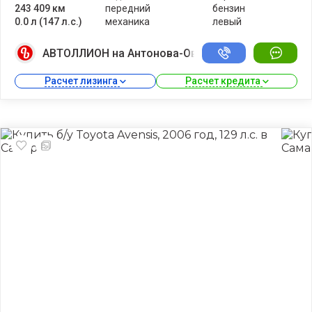
243 409 км
передний
бензин
0.0 л (147 л.с.)
механика
левый
АВТОЛЛИОН на Антонова-Овсеенко
Расчет лизинга 
Расчет кредита 