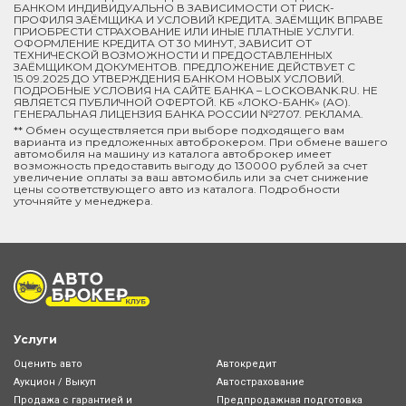
БАНКОМ ИНДИВИДУАЛЬНО В ЗАВИСИМОСТИ ОТ РИСК-
ПРОФИЛЯ ЗАЁМЩИКА И УСЛОВИЙ КРЕДИТА. ЗАЁМЩИК ВПРАВЕ
ПРИОБРЕСТИ СТРАХОВАНИЕ ИЛИ ИНЫЕ ПЛАТНЫЕ УСЛУГИ.
ОФОРМЛЕНИЕ КРЕДИТА ОТ 30 МИНУТ, ЗАВИСИТ ОТ
ТЕХНИЧЕСКОЙ ВОЗМОЖНОСТИ И ПРЕДОСТАВЛЕННЫХ
ЗАЁМЩИКОМ ДОКУМЕНТОВ. ПРЕДЛОЖЕНИЕ ДЕЙСТВУЕТ С
15.09.2025 ДО УТВЕРЖДЕНИЯ БАНКОМ НОВЫХ УСЛОВИЙ.
ПОДРОБНЫЕ УСЛОВИЯ НА САЙТЕ БАНКА – LOCKOBANK.RU. НЕ
ЯВЛЯЕТСЯ ПУБЛИЧНОЙ ОФЕРТОЙ. КБ «ЛОКО-БАНК» (АО).
ГЕНЕРАЛЬНАЯ ЛИЦЕНЗИЯ БАНКА РОССИИ №2707. РЕКЛАМА.
** Обмен осуществляется при выборе подходящего вам
варианта из предложенных автоброкером. При обмене вашего
автомобиля на машину из каталога автоброкер имеет
возможность предоставить выгоду до 130000 рублей за счет
увеличение оплаты за ваш автомобиль или за счет снижение
цены соответствующего авто из каталога. Подробности
уточняйте у менеджера.
Услуги
Оценить авто
Автокредит
Аукцион / Выкуп
Автострахование
Продажа с гарантией и
Предпродажная подготовка