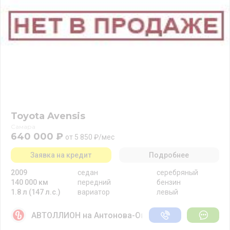
Toyota Avensis
Самара
640 000 ₽
от 5 850 ₽/мес
Заявка на кредит
Подробнее
2009
седан
серебряный
140 000 км
передний
бензин
1.8 л (147 л.с.)
вариатор
левый
АВТОЛЛИОН на Антонова-Овсеенко