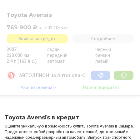
Toyota Avensis
Самара
769 900 ₽
от 7 037 ₽/мес
Заявка на кредит
Подробнее
2007
седан
черный
230 000 км
передний
бензин
2.4 л (163 л.с.)
автомат
левый
АВТОЛЛИОН на Антонова-Овсеенко
Расчет обмена 
Расчет кредита 
Toyota Avensis в кредит
Оцените уникальную возможность купить Toyota Avensis в Самаре.
Представляет собой разработка качественный, долговечный и
надежный среднеразмерный автомобиль. Выпуск транспортного