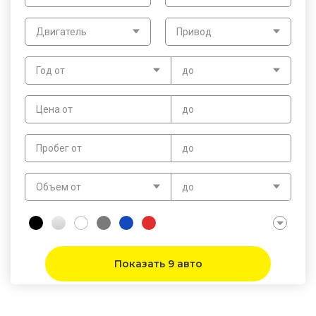
Двигатель
Привод
Год от
до
Цена от
до
Пробег от
до
Объем от
до
Показать 9 авто