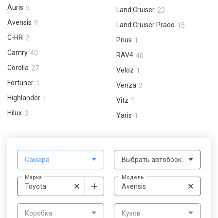
Auris
5
Land Cruiser
23
Avensis
9
Land Cruiser Prado
15
C-HR
2
Prius
1
Camry
40
RAV4
40
Corolla
27
Veloz
1
Fortuner
1
Venza
2
Highlander
1
Vitz
1
Hilux
3
Yaris
1
Самара
Выбрать автоброкера
Марка
Модель
×
×
Toyota
Avensis
Коробка
Кузов