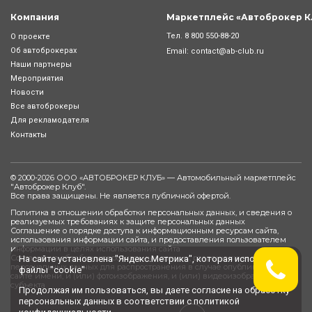
Компания
Маркетплейс «Автоброкер К
Тел.
8 800 550-88-20
О проекте
Об автоброкерах
Email:
contact@ab-club.ru
Наши партнеры
Мероприятия
Новости
Все автоброкеры
Для рекламодателя
Контакты
© 2000-2026 ООО «АВТОБРОКЕР КЛУБ» — Автомобильный маркетплейс
"
Автоброкер Клуб
".
Все права защищены. Не является публичной офертой.
Политика в отношении обработки персональных данных, и сведения о
реализуемых требованиях к защите персональных данных
Соглашение о порядке доступа к информационным ресурсам сайта,
использования информации сайта, и предоставления пользователем
информации в целях использования сайта
Согласие на обработку персональных данных, разрешенных субъектом
На сайте установлена "Яндекс.Метрика", которая использует
персональных данных для распространения в случае опубликования на
файлы "cookie"
сайте имени, и (или) фотоизображения, и (или) видеоизображения
субъекта
Продолжая им пользоваться, вы даете
согласие
на обработку
персональных данных в соответствии с
политикой