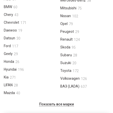
Mercedes-Benz
38
BMW
60
Mitsubishi
75
Chery
43
Nissan
102
Chevrolet
171
Opel
79
Daewoo
19
Peugeot
29
Datsun
30
Renault
124
Ford
117
Skoda
95
Geely
29
Subaru
28
Honda
26
Suzuki
20
Hyundai
196
Toyota
172
Kia
271
Volkswagen
126
LIFAN
28
ВАЗ (LADA)
637
Mazda
40
Показать все марки