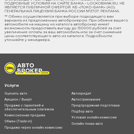
ПОДРОБНЫЕ УСЛОВИЯ НА САЙТЕ БАНКА – LOCKOBANK.RU. НЕ
ЯВЛЯЕТСЯ ПУБЛИЧНОЙ ОФЕРТОЙ. КБ «ЛОКО-БАНК» (АО).
ГЕНЕРАЛЬНАЯ ЛИЦЕНЗИЯ БАНКА РОССИИ №2707. РЕКЛАМА.
** Обмен осуществляется при выборе подходящего вам
варианта из предложенных автоброкером. При обмене вашего
автомобиля на машину из каталога автоброкер имеет
возможность предоставить выгоду до 130000 рублей за счет
увеличение оплаты за ваш автомобиль или за счет снижение
цены соответствующего авто из каталога. Подробности
уточняйте у менеджера.
Услуги
Оценить авто
Автокредит
Аукцион / Выкуп
Автострахование
Продажа с гарантией и
Предпродажная подготовка
обеспечительным платежом
Подбор авто
Комиссионная продажа
Условия онлайн-комиcсии
Обмен (Trade-in)
Онлайн показ авто
Продажа через онлайн комиссию